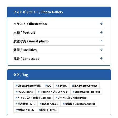
フォトギャラリー / Photo Gallery
イラスト / Illustration
人物 / Portrait
航空写真 / Aerial photo
装置 / Facilities
風景 / Landscape
タグ / Tag
Global Photo Walk
ILC
J-PARC
KEK Photo Contest
POLARBEAR
PressKit / プレスキット
SuperKEKB / Belle II
キャンパス・建物 / Campus
ノーベル賞 / NobelPrize
共通基盤 / ARL
加速器 / ACCL
機構長 / DirectorGeneral
物構研 / IMSS
素核研 / IPNS