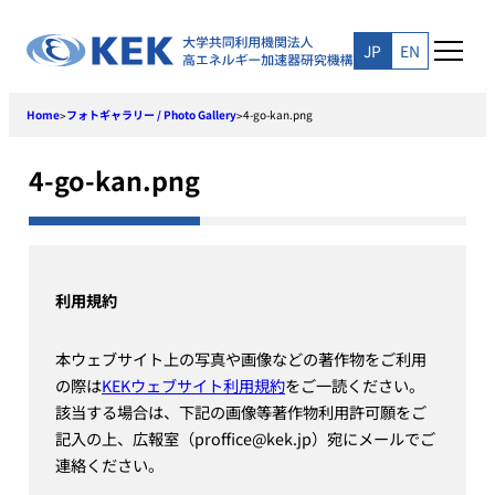
Skip
to
JP
EN
content
Home
フォトギャラリー / Photo Gallery
4-go-kan.png
>
>
4-go-kan.png
利用規約
本ウェブサイト上の写真や画像などの著作物をご利用
の際は
KEKウェブサイト利用規約
をご一読ください。
該当する場合は、下記の画像等著作物利用許可願をご
記入の上、広報室（proffice@kek.jp）宛にメールでご
連絡ください。