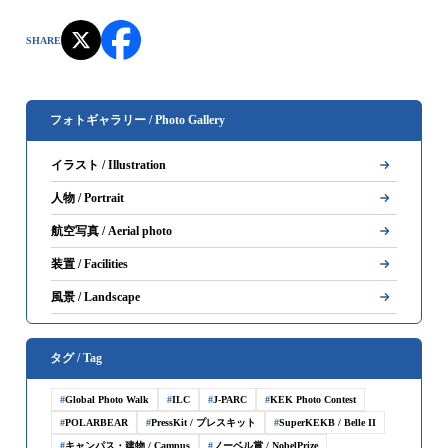
SHARE
フォトギャラリー / Photo Gallery
イラスト / Illustration
人物 / Portrait
航空写真 / Aerial photo
装置 / Facilities
風景 / Landscape
タグ / Tag
Global Photo Walk
ILC
J-PARC
KEK Photo Contest
POLARBEAR
PressKit / プレスキット
SuperKEKB / Belle II
キャンパス・建物 / Campus
ノーベル賞 / NobelPrize