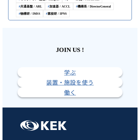
共通基盤 / ARL
加速器 / ACCL
機構長 / DirectorGeneral
物構研 / IMSS
素核研 / IPNS
JOIN US !
学ぶ
装置・施設を使う
働く