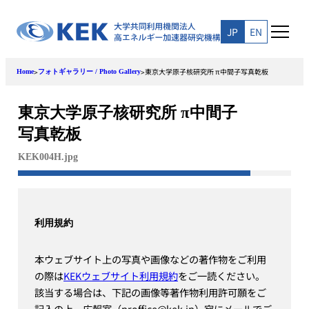
Skip
to
JP
EN
content
東京大学原子核研究所 π中間子写真乾板
>
>
Home
フォトギャラリー / Photo Gallery
東京大学原子核研究所 π中間子
写真乾板
KEK004H.jpg
利用規約
本ウェブサイト上の写真や画像などの著作物をご利用
の際は
KEKウェブサイト利用規約
をご一読ください。
該当する場合は、下記の画像等著作物利用許可願をご
記入の上、広報室（proffice@kek.jp）宛にメールでご