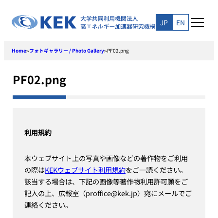
Skip
to
JP
EN
content
Home
フォトギャラリー / Photo Gallery
PF02.png
>
>
PF02.png
利用規約
本ウェブサイト上の写真や画像などの著作物をご利用
の際は
KEKウェブサイト利用規約
をご一読ください。
該当する場合は、下記の画像等著作物利用許可願をご
記入の上、広報室（proffice@kek.jp）宛にメールでご
連絡ください。