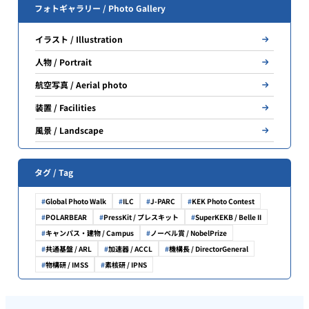
フォトギャラリー / Photo Gallery
イラスト / Illustration
人物 / Portrait
航空写真 / Aerial photo
装置 / Facilities
風景 / Landscape
タグ / Tag
Global Photo Walk
ILC
J-PARC
KEK Photo Contest
POLARBEAR
PressKit / プレスキット
SuperKEKB / Belle II
キャンパス・建物 / Campus
ノーベル賞 / NobelPrize
共通基盤 / ARL
加速器 / ACCL
機構長 / DirectorGeneral
物構研 / IMSS
素核研 / IPNS