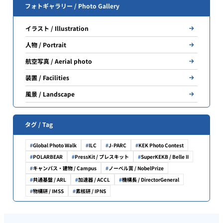
フォトギャラリー / Photo Gallery
イラスト / Illustration
人物 / Portrait
航空写真 / Aerial photo
装置 / Facilities
風景 / Landscape
タグ / Tag
Global Photo Walk
ILC
J-PARC
KEK Photo Contest
POLARBEAR
PressKit / プレスキット
SuperKEKB / Belle II
キャンパス・建物 / Campus
ノーベル賞 / NobelPrize
共通基盤 / ARL
加速器 / ACCL
機構長 / DirectorGeneral
物構研 / IMSS
素核研 / IPNS