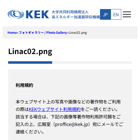
Skip
to
JP
EN
content
Home
フォトギャラリー / Photo Gallery
Linac02.png
>
>
Linac02.png
利用規約
本ウェブサイト上の写真や画像などの著作物をご利用
の際は
KEKウェブサイト利用規約
をご一読ください。
該当する場合は、下記の画像等著作物利用許可願をご
記入の上、広報室（proffice@kek.jp）宛にメールでご
連絡ください。