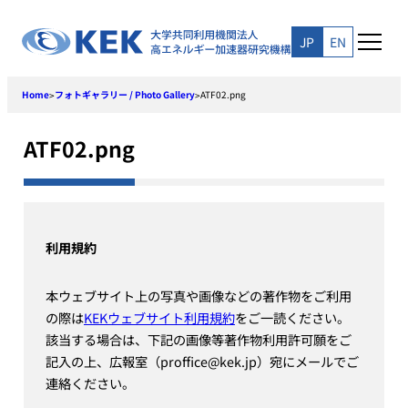
Skip
to
JP
EN
content
Home
フォトギャラリー / Photo Gallery
ATF02.png
>
>
ATF02.png
利用規約
本ウェブサイト上の写真や画像などの著作物をご利用
の際は
KEKウェブサイト利用規約
をご一読ください。
該当する場合は、下記の画像等著作物利用許可願をご
記入の上、広報室（proffice@kek.jp）宛にメールでご
連絡ください。