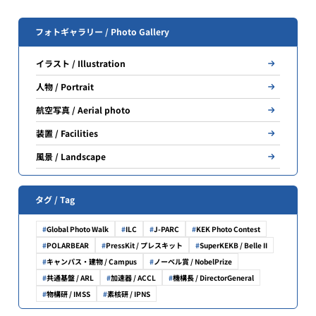
フォトギャラリー / Photo Gallery
イラスト / Illustration
人物 / Portrait
航空写真 / Aerial photo
装置 / Facilities
風景 / Landscape
タグ / Tag
Global Photo Walk
ILC
J-PARC
KEK Photo Contest
POLARBEAR
PressKit / プレスキット
SuperKEKB / Belle II
キャンパス・建物 / Campus
ノーベル賞 / NobelPrize
共通基盤 / ARL
加速器 / ACCL
機構長 / DirectorGeneral
物構研 / IMSS
素核研 / IPNS