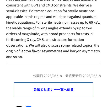
consistent with BBN and CMB constraints. We derive a
semi-classical Boltzmann equation for sterile neutrinos
applicable in this regime and validate it against quantum
kinetic equations. For sterile neutrino masses up to 60 keV,
the viable range of mixing angles extends by up to two
orders of magnitude, with broad prospects for tests in
forthcoming X-ray, CMB, and structure formation
observations. We will also discuss some related topics: the
origin of lepton flavor asymmetries and baryon asymmetry,
and so on.
公開日 2026/05/18 最終更新日 2026/05/18
会議とセミナー一覧へ戻る