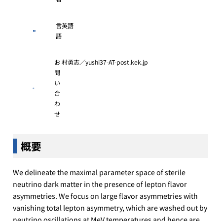
言
英語
語
お
村勇志／yushi37-AT-post.kek.jp
問
い
合
わ
せ
概要
We delineate the maximal parameter space of sterile
neutrino dark matter in the presence of lepton flavor
asymmetries. We focus on large flavor asymmetries with
vanishing total lepton asymmetry, which are washed out by
neutrino oscillations at MeV temperatures and hence are