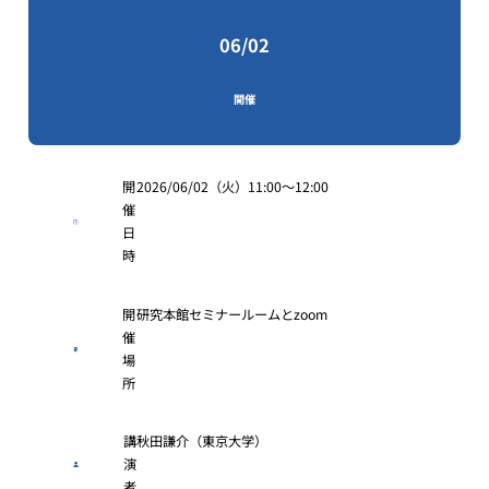
06/02
開催
開
2026/06/02（火）11:00〜12:00
催
日
時
開
研究本館セミナールームとzoom
催
場
所
講
秋田謙介（東京大学）
演
者