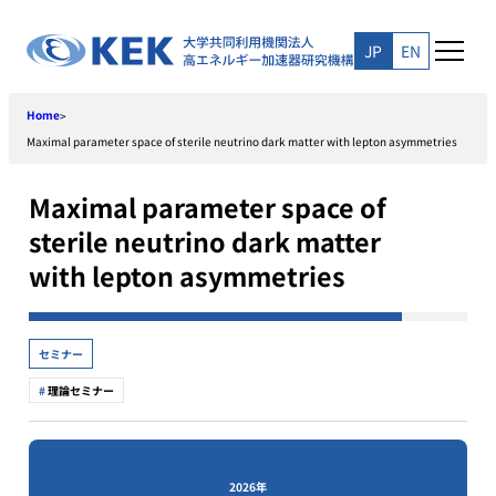
Skip
to
JP
EN
content
Home
>
Maximal parameter space of sterile neutrino dark matter with lepton asymmetries
Maximal parameter space of
sterile neutrino dark matter
with lepton asymmetries
セミナー
理論セミナー
2026年