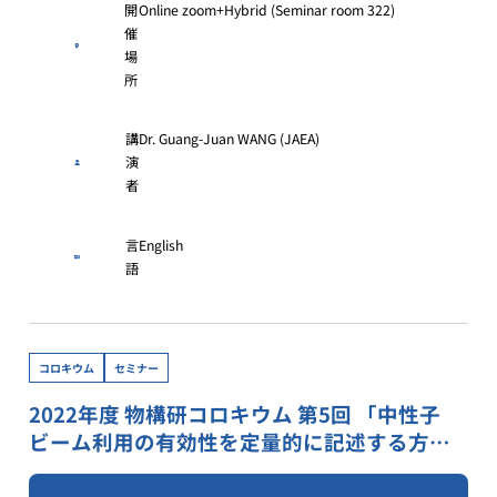
開
Online zoom+Hybrid (Seminar room 322)
催
場
所
講
Dr. Guang-Juan WANG (JAEA)
演
者
言
English
語
コロキウム
セミナー
2022年度 物構研コロキウム 第5回 「中性子
ビーム利用の有効性を定量的に記述する方法
の模索」