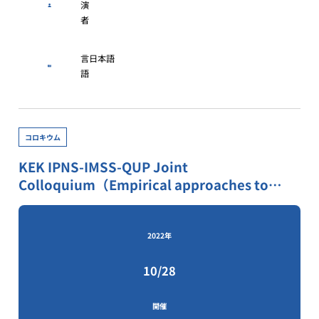
演
者
言
日本語
語
コロキウム
KEK IPNS-IMSS-QUP Joint
Colloquium（Empirical approaches to
study aesthetic experiences -an
introduction to neuroaesthetics-）
2022年
10/28
開催