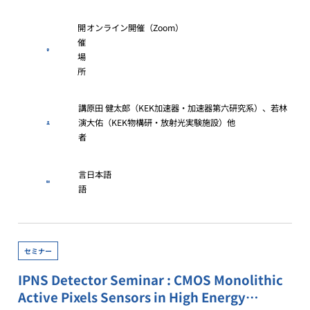
開
オンライン開催（Zoom）
催
場
所
講
原田 健太郎（KEK加速器・加速器第六研究系）、若林
演
大佑（KEK物構研・放射光実験施設）他
者
言
日本語
語
セミナー
IPNS Detector Seminar : CMOS Monolithic
Active Pixels Sensors in High Energy