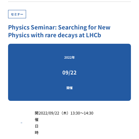
セミナー
Physics Seminar: Searching for New
Physics with rare decays at LHCb
2022年
09/22
開催
開
2022/09/22（木）13:30～14:30
催
日
時