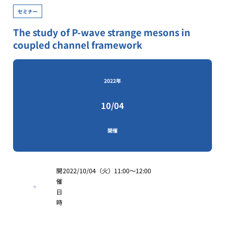
セミナー
The study of P-wave strange mesons in
coupled channel framework
2022年
10/04
開催
開
2022/10/04（火）11:00～12:00
催
日
時