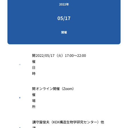
2022年
05/17
開催
開
2022/05/17（火）17:00～22:00
催
日
時
開
オンライン開催（Zoom）
催
場
所
講
守屋俊夫（KEK構造生物学研究センター）他
演