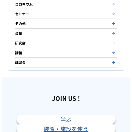
ペ
コロキウム
ー
セミナー
ジ
その他
送
会議
り
研究会
講義
講習会
JOIN US !
学ぶ
装置・施設を使う