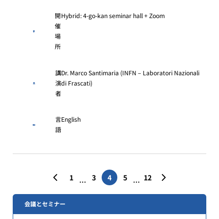
開
Hybrid: 4-go-kan seminar hall + Zoom
催
場
所
講
Dr. Marco Santimaria (INFN – Laboratori Nazionali
演
di Frascati)
者
言
English
語
投
1
3
4
5
12
…
…
稿
の
会議とセミナー