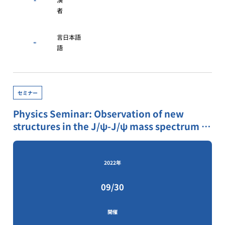
者
言
日本語
語
セミナー
Physics Seminar: Observation of new
structures in the J/ψ-J/ψ mass spectrum in
pp collisions at √s= 13 TeV
2022年
09/30
開催