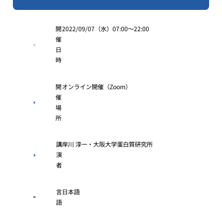
開
2022/09/07（水）07:00～22:00
催
日
時
開
オンライン開催（Zoom）
催
場
所
講
岸川 淳一・大阪大学蛋白質研究所
演
者
言
日本語
語