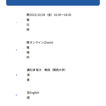
開
2022/10/28（金）16:30～18:30
催
日
時
開
オンライン(Zoom)
催
場
所
講
石津 智大 教授（関西大学）
演
者
言
English
語