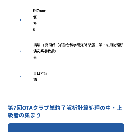
開
Zoom
催
場
所
講
濱口 真司氏（核融合科学研究所 装置工学・応用物理研
演
究系准教授）
者
言
日本語
語
第7回OTAクラブ単粒子解析計算処理の中・上
級者の集まり