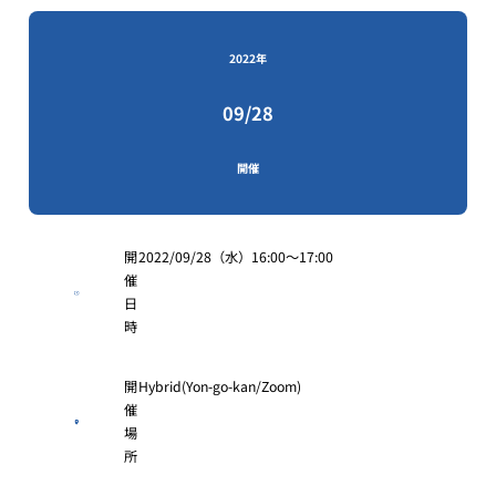
Physics and at Synchrotron Radiation
Facilities
2022年
09/28
開催
開
2022/09/28（水）16:00～17:00
催
日
時
開
Hybrid(Yon-go-kan/Zoom)
催
場
所