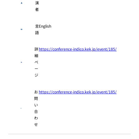
演
者
言
English
語
詳
https://conference-indico.kek.jp/event/185/
細
ペ
ー
ジ
お
https://conference-indico.kek.jp/event/185/
問
い
合
わ
せ