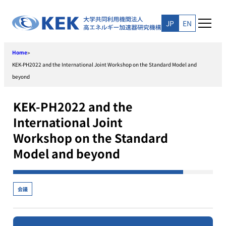
Skip
to
JP
EN
content
Home
>
KEK-­PH2022 and the International Joint Workshop on the Standard Model and
beyond
KEK-­PH2022 and the
International Joint
Workshop on the Standard
Model and beyond
会議