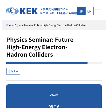
Skip
to
JP
EN
content
Home
Physics Seminar: Future High-Energy Electron-Hadron Colliders
>
Physics Seminar: Future
High-Energy Electron-
Hadron Colliders
セミナー
2022年
09/16