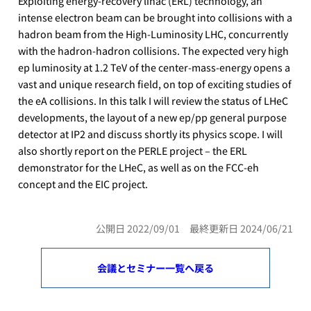
Exploiting energy-recovery linac (ERL) technology, an
intense electron beam can be brought into collisions with a
hadron beam from the High-Luminosity LHC, concurrently
with the hadron-hadron collisions. The expected very high
ep luminosity at 1.2 TeV of the center-mass-energy opens a
vast and unique research field, on top of exciting studies of
the eA collisions. In this talk I will review the status of LHeC
developments, the layout of a new ep/pp general purpose
detector at IP2 and discuss shortly its physics scope. I will
also shortly report on the PERLE project – the ERL
demonstrator for the LHeC, as well as on the FCC-eh
concept and the EIC project.
公開日 2022/09/01 最終更新日 2024/06/21
会議とセミナー一覧へ戻る