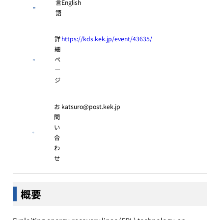
言
English
語
詳
https://kds.kek.jp/event/43635/
細
ペ
ー
ジ
お
katsuro@post.kek.jp
問
い
合
わ
せ
概要