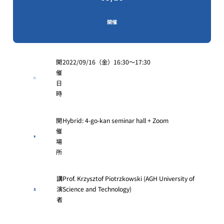
開催
開
2022/09/16（金）16:30～17:30
催
日
時
開
Hybrid: 4-go-kan seminar hall + Zoom
催
場
所
講
Prof. Krzysztof Piotrzkowski (AGH University of
演
Science and Technology)
者