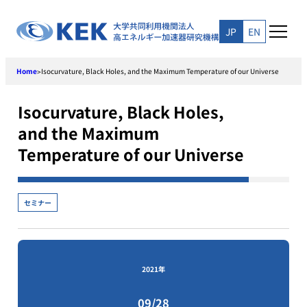
Skip
to
JP
EN
content
Home
Isocurvature, Black Holes, and the Maximum Temperature of our Universe
>
Isocurvature, Black Holes,
and the Maximum
Temperature of our Universe
セミナー
2021年
09/28