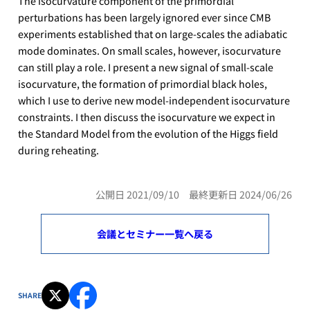
The isocurvature component of the primordial
perturbations has been largely ignored ever since CMB
experiments established that on large-scales the adiabatic
mode dominates. On small scales, however, isocurvature
can still play a role. I present a new signal of small-scale
isocurvature, the formation of primordial black holes,
which I use to derive new model-independent isocurvature
constraints. I then discuss the isocurvature we expect in
the Standard Model from the evolution of the Higgs field
during reheating.
公開日 2021/09/10 最終更新日 2024/06/26
会議とセミナー一覧へ戻る
SHARE