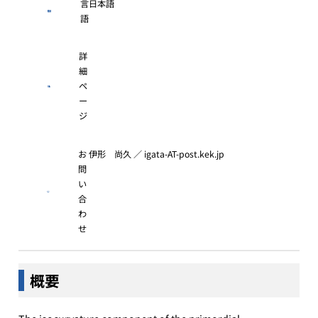
言
日本語
語
詳
細
ペ
ー
ジ
お
伊形 尚久 ／ igata-AT-post.kek.jp
問
い
合
わ
せ
概要