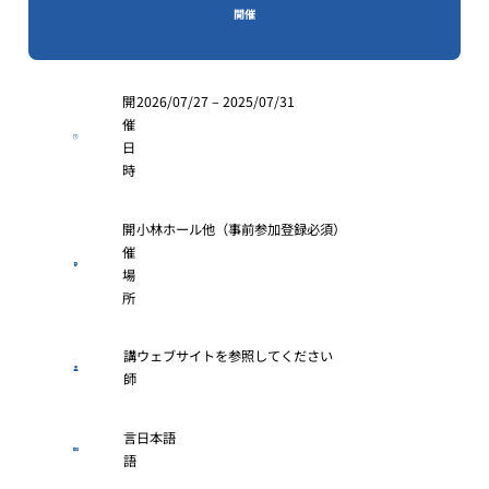
開催
開
2026/07/27 – 2025/07/31
催
日
時
開
小林ホール他（事前参加登録必須）
催
場
所
講
ウェブサイトを参照してください
師
言
日本語
語