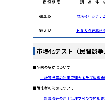
受 領 期 限
調 達 件 
R8.8.18
財務会計システ
R8.8.18
ＫＲＳ多要素認
市場化テスト（民間競争
■契約の締結について
「計算機等の運用管理支援及び監視業
■落札者の決定について
「計算機等の運用管理支援及び監視業