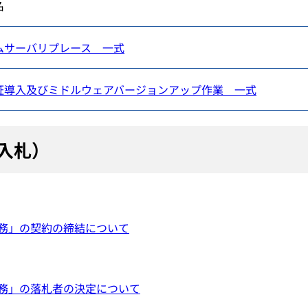
名
ムサーバリプレース 一式
証導入及びミドルウェアバージョンアップ作業 一式
入札）
務」の契約の締結について
務」の落札者の決定について