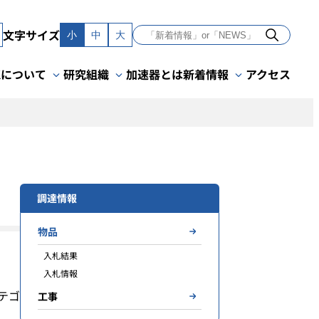
文字サイズ
小
中
大
Kについて
研究組織
加速器とは
新着情報
アクセス
調達情報
物品
入札結果
入札情報
テゴ
工事