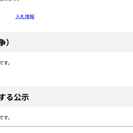
入札情報
争）
です。
する公示
です。