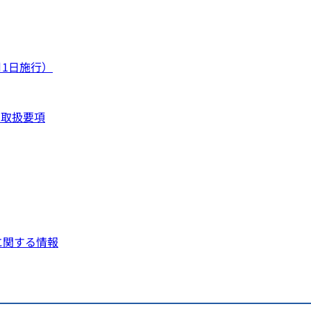
月1日施行）
の取扱要項
に関する情報