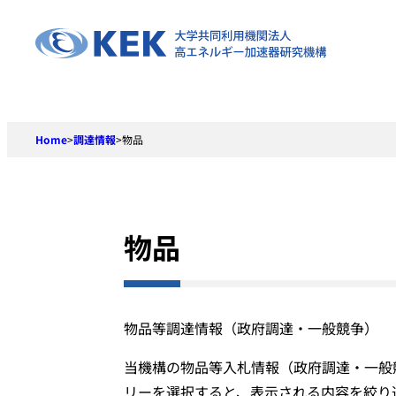
Skip
to
content
Home
>
調達情報
>
物品
物品
物品等調達情報（政府調達・一般競争）
当機構の物品等入札情報（政府調達・一般
リーを選択すると、表示される内容を絞り