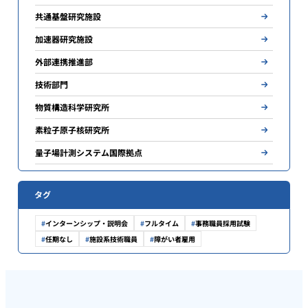
共通基盤研究施設
加速器研究施設
外部連携推進部
技術部門
物質構造科学研究所
素粒子原子核研究所
量子場計測システム国際拠点
タグ
インターンシップ・説明会
フルタイム
事務職員採用試験
任期なし
施設系技術職員
障がい者雇用