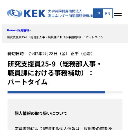
Skip
to
JP
EN
content
Home
採用情報
>
>
研究支援員25-9（総務部人事・職員課における事務補助）：パートタイム
締切日時
令和7年2月28日（金） 正午（必着）
研究支援員25-9（総務部人事・
職員課における事務補助）：
パートタイム
個人情報の取り扱いについて
応募書類により取得する個人情報は、採用者の選考及