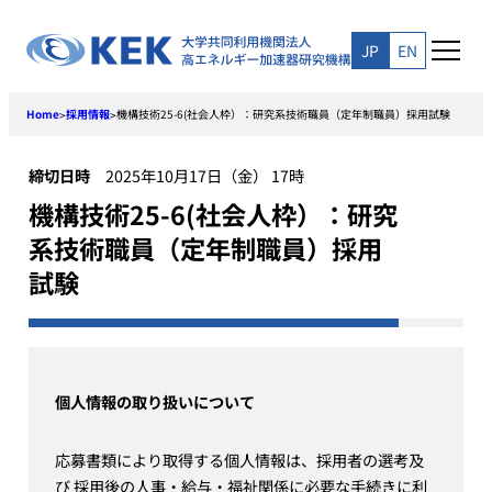
Skip
to
JP
EN
content
Home
採用情報
機構技術25-6(社会人枠）：研究系技術職員（定年制職員）採用試験
>
>
締切日時
2025年10月17日（金） 17時
機構技術25-6(社会人枠）：研究
系技術職員（定年制職員）採用
試験
個人情報の取り扱いについて
応募書類により取得する個人情報は、採用者の選考及
び 採用後の人事・給与・福祉関係に必要な手続きに利