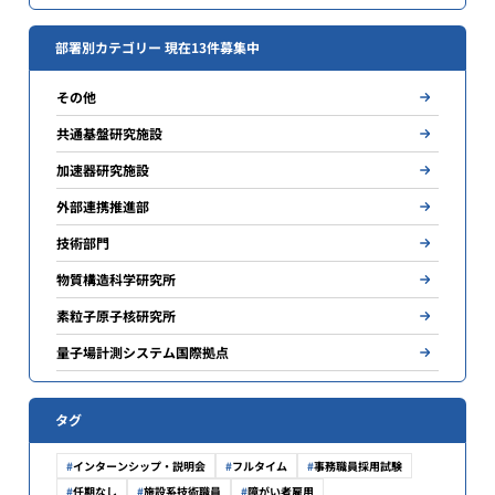
部署別カテゴリー 現在13件募集中
その他
共通基盤研究施設
加速器研究施設
外部連携推進部
技術部門
物質構造科学研究所
素粒子原子核研究所
量子場計測システム国際拠点
タグ
インターンシップ・説明会
フルタイム
事務職員採用試験
任期なし
施設系技術職員
障がい者雇用