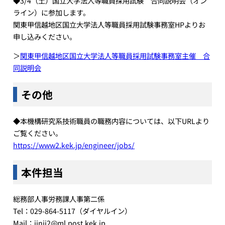
◆3/4（土）国立大学法人等職員採用試験 合同説明会（オン
ライン）に参加します。
関東甲信越地区国立大学法人等職員採用試験事務室HPよりお
申し込みください。
＞
関東甲信越地区国立大学法人等職員採用試験事務室主催 合
同説明会
その他
◆本機構研究系技術職員の職務内容については、以下URLより
ご覧ください。
https://www2.kek.jp/engineer/jobs/
本件担当
総務部人事労務課人事第二係
Tel：029-864-5117（ダイヤルイン）
Mail：jinji2@ml.post.kek.jp