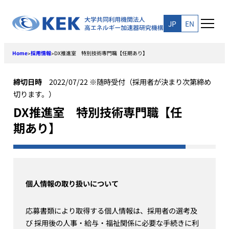
Skip
to
JP
EN
content
Home
採用情報
DX推進室 特別技術専門職【任期あり】
>
>
締切日時
2022/07/22 ※随時受付（採用者が決まり次第締め
切ります。）
DX推進室 特別技術専門職【任
期あり】
個人情報の取り扱いについて
応募書類により取得する個人情報は、採用者の選考及
び 採用後の人事・給与・福祉関係に必要な手続きに利