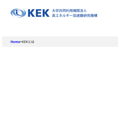
Skip
to
content
Home
>
KEKとは