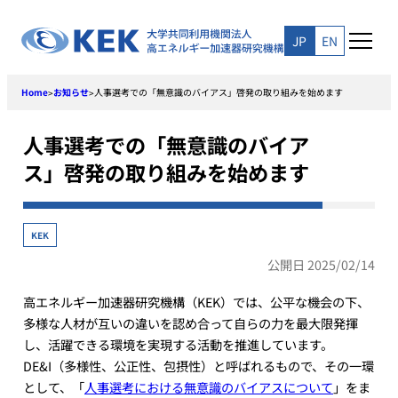
Skip
to
JP
EN
content
Home
お知らせ
人事選考での「無意識のバイアス」啓発の取り組みを始めます
>
>
人事選考での「無意識のバイア
ス」啓発の取り組みを始めます
KEK
公開日 2025/02/14
高エネルギー加速器研究機構（KEK）では、公平な機会の下、
多様な人材が互いの違いを認め合って自らの力を最大限発揮
し、活躍できる環境を実現する活動を推進しています。
DE&I（多様性、公正性、包摂性）と呼ばれるもので、その一環
として、「
人事選考における無意識のバイアスについて
」をま