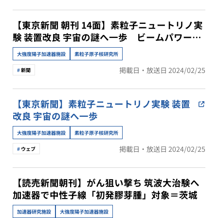
【東京新聞 朝刊 14面】素粒子ニュートリノ実
験 装置改良 宇宙の謎へ一歩 ビームパワー向
上で検出数増 (五十嵐進 教授)
大強度陽子加速器施設
素粒子原子核研究所
掲載日・放送日 2024/02/25
新聞
【東京新聞】素粒子ニュートリノ実験 装置
改良 宇宙の謎へ一歩
大強度陽子加速器施設
素粒子原子核研究所
掲載日・放送日 2024/02/25
ウェブ
【読売新聞朝刊】がん狙い撃ち 筑波大治験へ
加速器で中性子線「初発膠芽腫」対象＝茨城
加速器研究施設
大強度陽子加速器施設