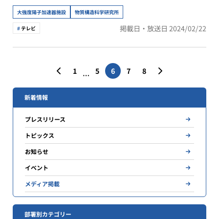
墳群2号墳」の構造調査
大強度陽子加速器施設
物質構造科学研究所
掲載日・放送日 2024/02/22
テレビ
投
1
5
6
7
8
…
稿
の
新着情報
ペ
プレスリリース
ー
トピックス
ジ
お知らせ
送
イベント
り
メディア掲載
部署別カテゴリー