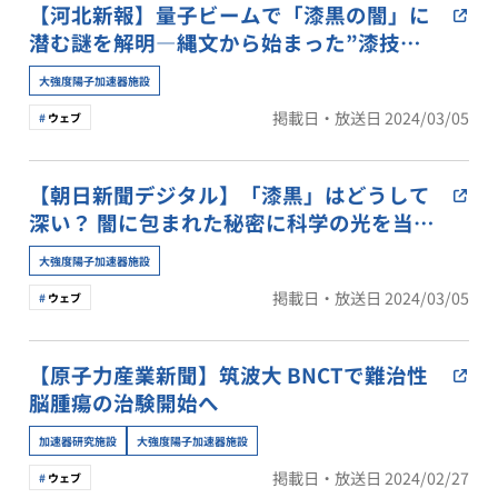
【河北新報】量子ビームで「漆黒の闇」に
潜む謎を解明―縄文から始まった”漆技
術”を最先端活用へ
大強度陽子加速器施設
掲載日・放送日 2024/03/05
ウェブ
【朝日新聞デジタル】「漆黒」はどうして
深い？ 闇に包まれた秘密に科学の光を当て
てみた
大強度陽子加速器施設
掲載日・放送日 2024/03/05
ウェブ
【原子力産業新聞】筑波大 BNCTで難治性
脳腫瘍の治験開始へ
加速器研究施設
大強度陽子加速器施設
掲載日・放送日 2024/02/27
ウェブ