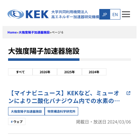
Skip
to
JP
EN
content
Home
大強度陽子加速器施設
ページ 6
>
>
大強度陽子加速器施設
すべて
2026年
2025年
2024年
【マイナビニュース】KEKなど、ミューオ
ンにより二酸化バナジウム内での水素の拡
散経路を解明
大強度陽子加速器施設
物質構造科学研究所
掲載日・放送日 2024/03/06
ウェブ