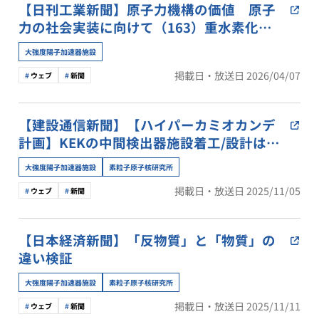
【日刊工業新聞】原子力機構の価値 原子
力の社会実装に向けて（163）重水素化ア
ミノ酸の作成法開発
大強度陽子加速器施設
掲載日・放送日 2026/04/07
ウェブ
新聞
【建設通信新聞】【ハイパーカミオカンデ
計画】KEKの中間検出器施設着工/設計は日
本工営、施工を森組
大強度陽子加速器施設
素粒子原子核研究所
掲載日・放送日 2025/11/05
ウェブ
新聞
【日本経済新聞】「反物質」と「物質」の
違い検証
大強度陽子加速器施設
素粒子原子核研究所
掲載日・放送日 2025/11/11
ウェブ
新聞