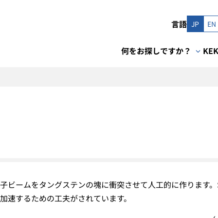
言語
JP
EN
何をお探しですか？
KE
ビームをタングステンの塊に衝突させて人工的に作ります。Su
加速するための工夫がされています。