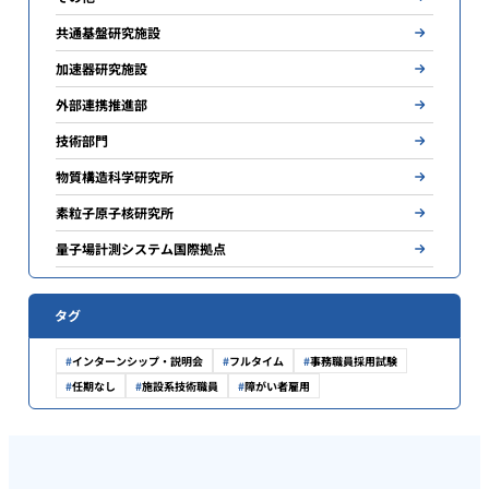
共通基盤研究施設
加速器研究施設
外部連携推進部
技術部門
物質構造科学研究所
素粒子原子核研究所
量子場計測システム国際拠点
タグ
インターンシップ・説明会
フルタイム
事務職員採用試験
任期なし
施設系技術職員
障がい者雇用