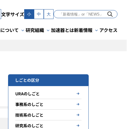
文字サイズ
小
中
大
Kについて
研究組織
加速器とは
新着情報
アクセス
しごとの区分
URAのしごと
事務系のしごと
技術系のしごと
研究系のしごと