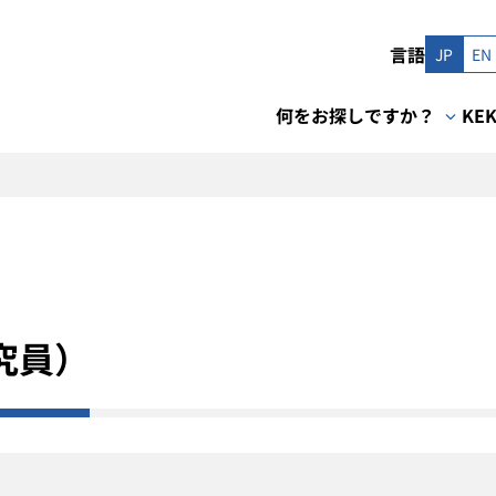
言語
JP
EN
何をお探しですか？
KE
究員）