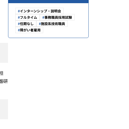
インターンシップ・説明会
フルタイム
事務職員採用試験
任期なし
施設系技術職員
障がい者雇用
担
器研