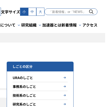
文字サイズ
小
中
大
Kについて
研究組織
加速器とは
新着情報
アクセス
しごとの区分
URAのしごと
事務系のしごと
技術系のしごと
研究系のしごと