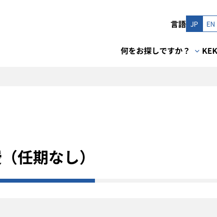
言語
JP
EN
何をお探しですか？
KE
授（任期なし）