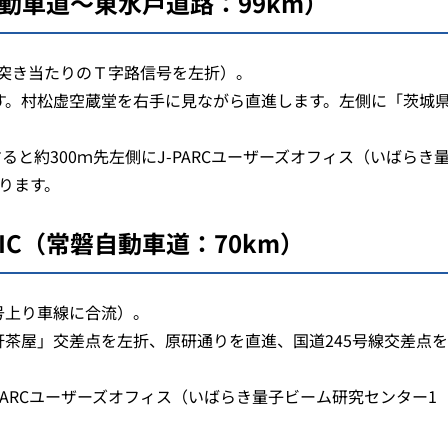
動車道～東水戸道路：99km）
突き当たりのＴ字路信号を左折）。
す。村松虚空蔵堂を右手に見ながら直進します。左側に「茨城県
すると約300ｍ先左側にJ-PARCユーザーズオフィス（いばらき
ります。
IC（常磐自動車道：70km）
号上り車線に合流）。
軒茶屋」交差点を左折、原研通りを直進、国道245号線交差点
PARCユーザーズオフィス（いばらき量子ビーム研究センター1